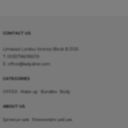
CONTACT US
Limassol Lordou Vironos Block B 3105
T:
0035796095019
E:
office@ladysline.com
CATEGORIES
OFFER
Make up
Bundles
Body
ABOUT US
Σχετικά με εμάς
Επικοινωνήστε μαζί μας