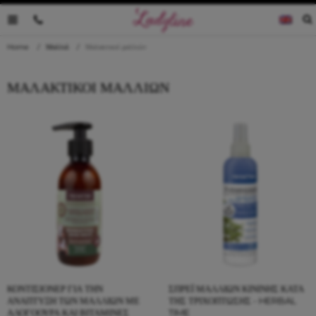
0035796095019
Home
Μαλλιά
Μαλακτικοί μαλλιών
ΜΑΛΑΚΤΙΚΟΊ ΜΑΛΛΙΏΝ
ΚΟΝΤΊΣΙΟΝΕΡ ΓΙΑ ΤΗΝ
ΣΠΡΈΙ ΜΑΛΛΙΏΝ ΚΙΝΊΝΗΣ ΚΑΤΆ
ΑΝΆΠΤΥΞΗ ΤΩΝ ΜΑΛΛΙΏΝ ΜΕ
ΤΗΣ ΤΡΙΧΌΠΤΩΣΗΣ - HERBAL
ΑΛΟΓΟΟΥΡΆ ΚΑΙ ΒΙΤΑΜΊΝΕΣ
TIME