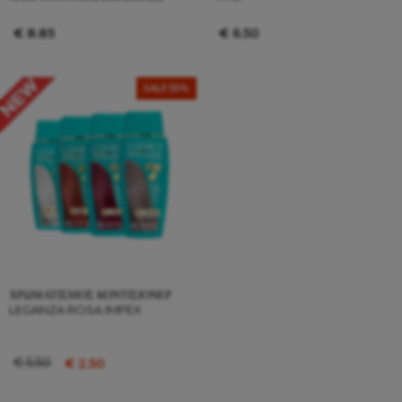
€
8.85
€
6.50
SALE 55%
ΧΡΩΜΑΤΙΣΜΌΣ ΚΟΝΤΊΣΙΟΝΕΡ
LEGANZA ROSA IMPEX
€
5.50
€
2.50